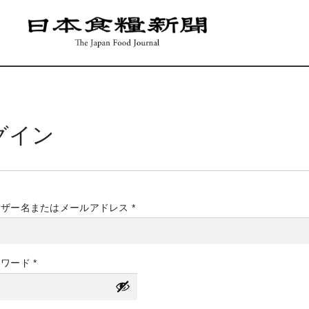
グイン
必
ーザー名またはメールアドレス
*
須
必
スワード
*
須