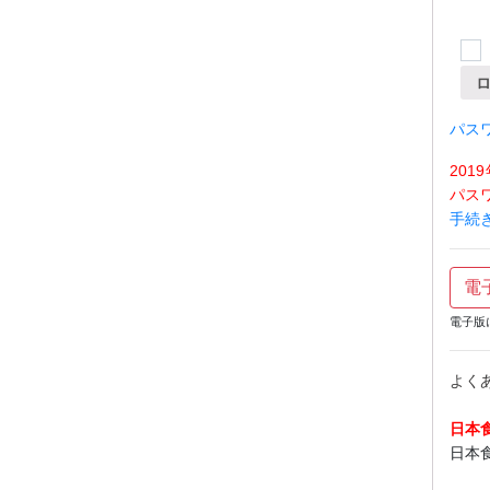
パス
20
パス
手続
電
電子版
よく
日本
日本