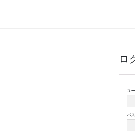
ロ
ユ
パ