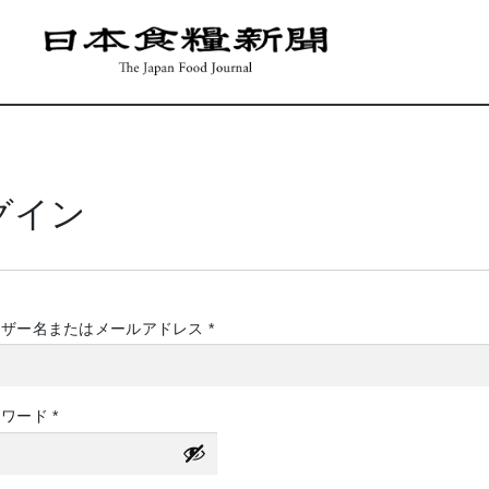
グイン
必
ーザー名またはメールアドレス
*
須
必
スワード
*
須