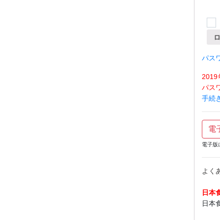
パス
20
パス
手続
電
電子版
よく
日本
日本