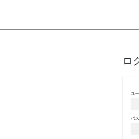
ロ
ユ
パ