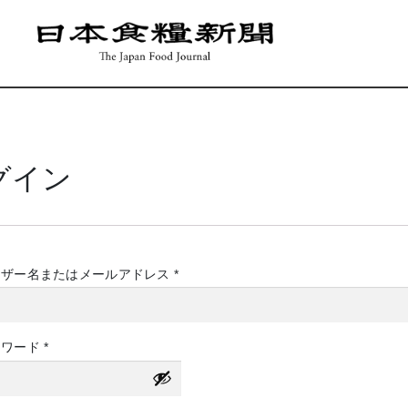
グイン
必
ーザー名またはメールアドレス
*
須
必
スワード
*
須