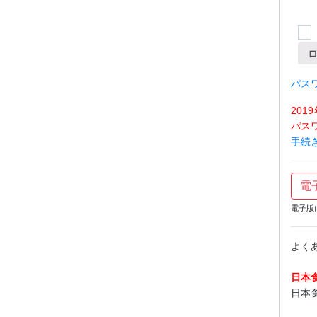
パス
20
パス
手続
電
電子版
よく
日本
日本