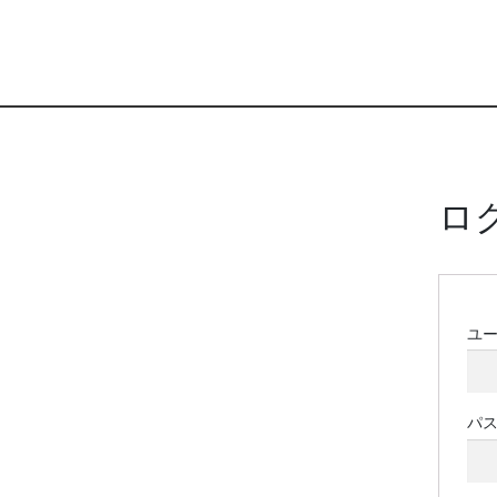
ロ
ユ
パ