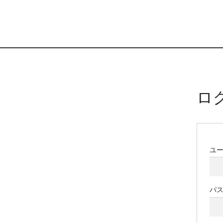
ロ
ユ
パ