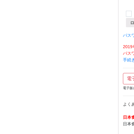
パス
20
パス
手続
電
電子版
よく
日本
日本