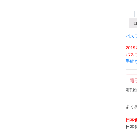
パス
20
パス
手続
電
電子版
よく
日本
日本