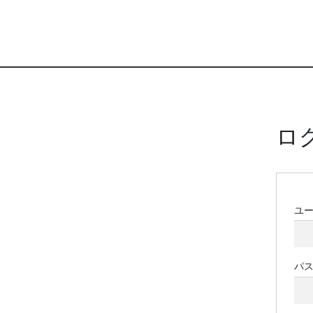
ロ
ユ
パ