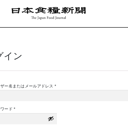
グイン
必
ーザー名またはメールアドレス
*
須
必
スワード
*
須