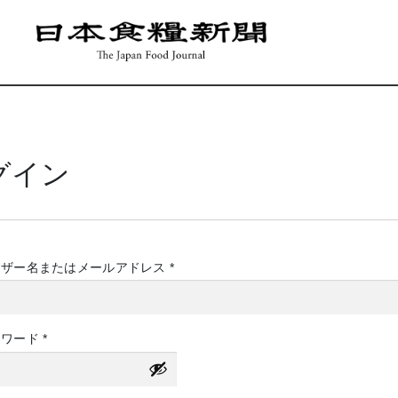
グイン
必
ーザー名またはメールアドレス
*
須
必
スワード
*
須