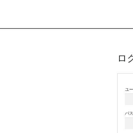
ロ
ユ
パ