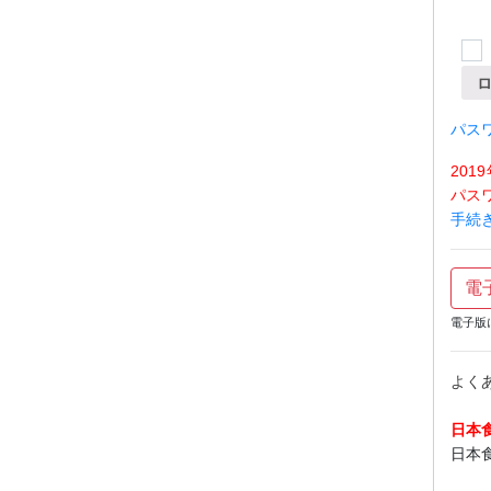
パス
20
パス
手続
電
電子版
よく
日本
日本