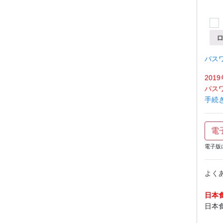
パス
20
パス
手続
電
電子版
よく
日本
日本