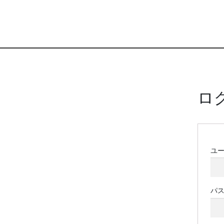
ロ
ユ
パ