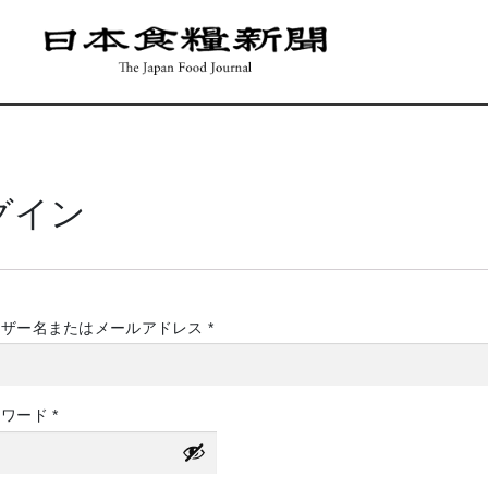
グイン
必
ーザー名またはメールアドレス
*
須
必
スワード
*
須