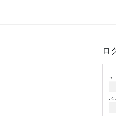
ロ
ユ
パ