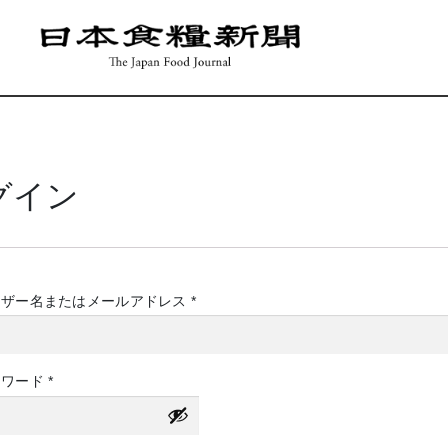
グイン
必
ーザー名またはメールアドレス
*
須
必
スワード
*
須