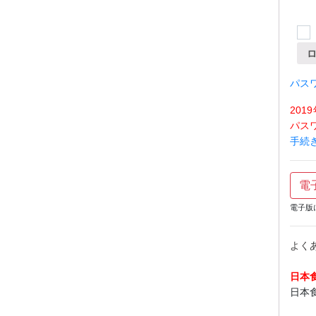
パス
20
パス
手続
電
電子版
よく
日本
日本