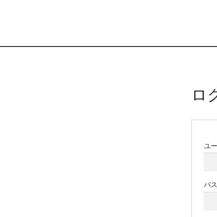
ロ
ユ
パ