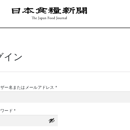
グイン
必
ーザー名またはメールアドレス
*
須
必
スワード
*
須