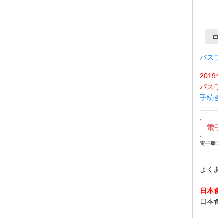
パス
20
パス
手続
電
電子版
よく
日本
日本