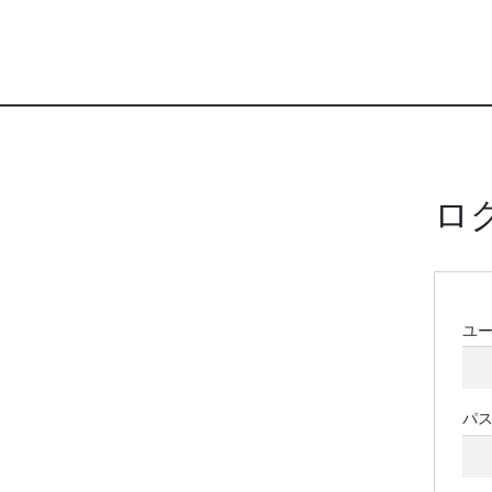
ロ
ユ
パ