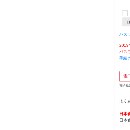
パス
20
パス
手続
電
電子版
よく
日本
日本