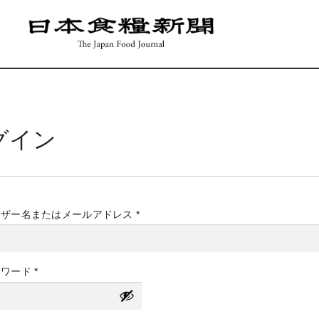
グイン
必
ーザー名またはメールアドレス
*
須
必
スワード
*
須