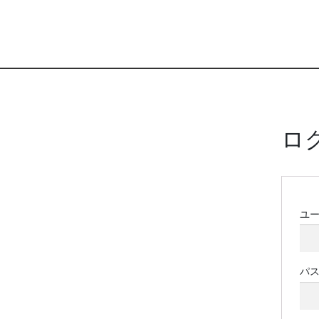
ロ
ユ
パ