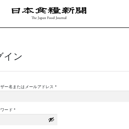
グイン
必
ーザー名またはメールアドレス
*
須
必
スワード
*
須