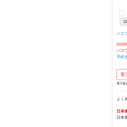
パス
20
パス
手続
電
電子版
よく
日本
日本