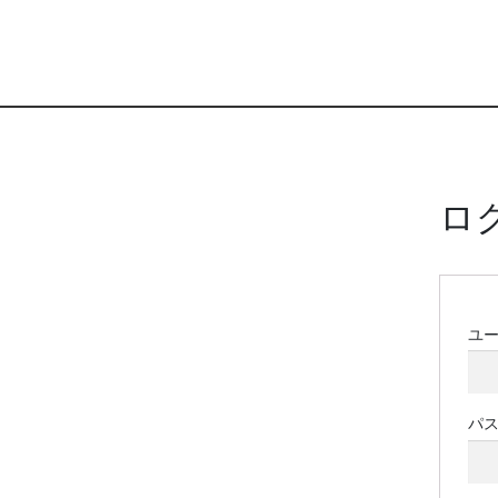
ロ
ユ
パ