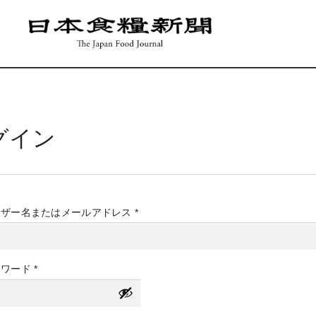
グイン
必
ーザー名またはメールアドレス
*
須
必
スワード
*
須