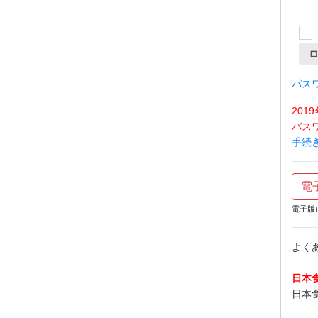
パス
20
パス
手続
電
電子版
よく
日本
日本