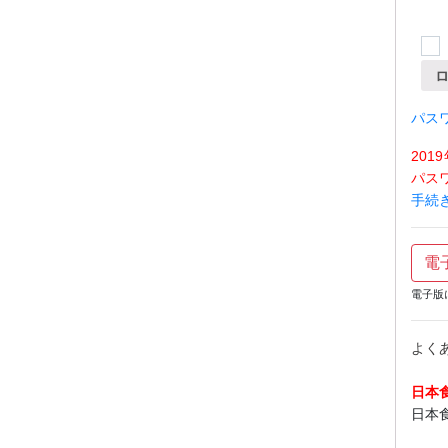
パス
20
パス
手続
電
電子版
よく
日本
日本