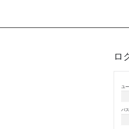
ロ
ユ
パ