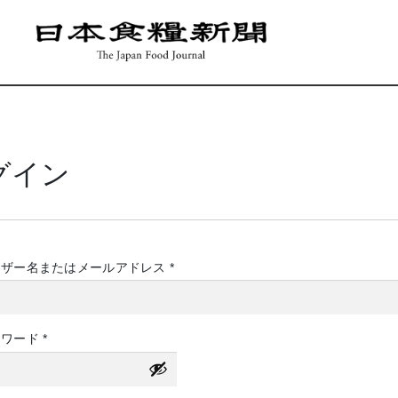
グイン
必
ーザー名またはメールアドレス
*
須
必
スワード
*
須