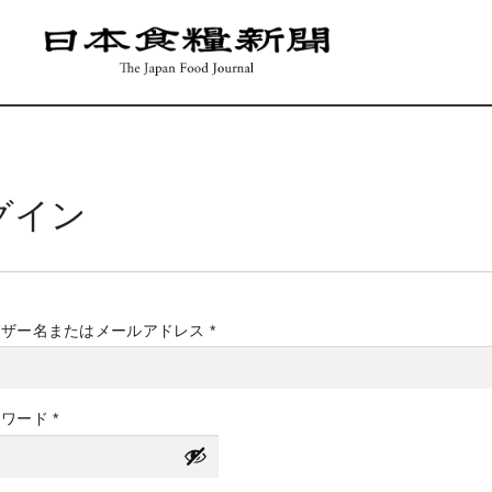
グイン
必
ーザー名またはメールアドレス
*
須
必
スワード
*
須