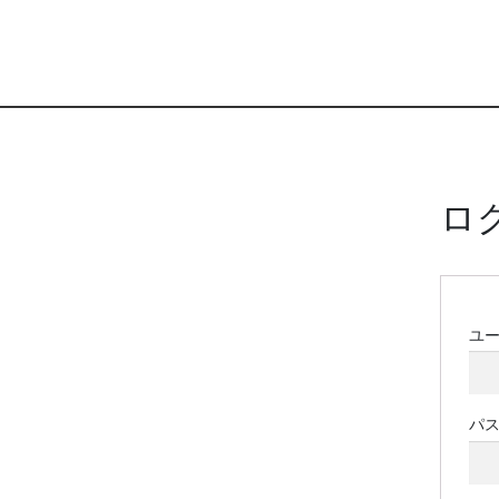
ロ
ユ
パ