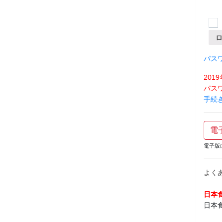
パス
20
パス
手続
電
電子版
よく
日本
日本