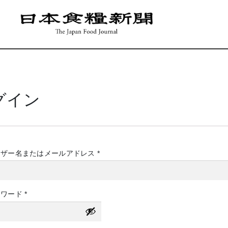
グイン
必
ーザー名またはメールアドレス
*
須
必
スワード
*
須