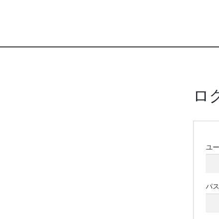
ロ
ユ
パ