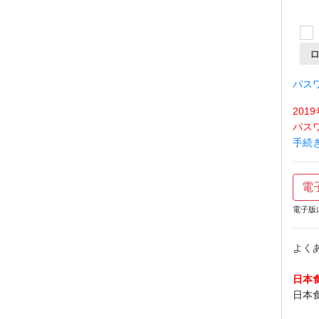
パス
20
パス
手続
電
電子版
よく
日本
日本