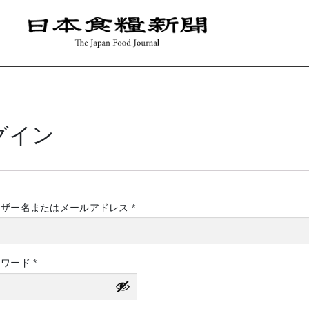
グイン
必
ーザー名またはメールアドレス
*
須
必
スワード
*
須