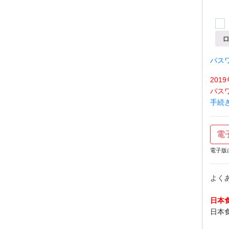
パス
20
パス
手続
電
電子版
よく
日本
日本