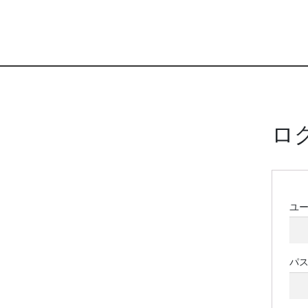
ロ
ユ
パ