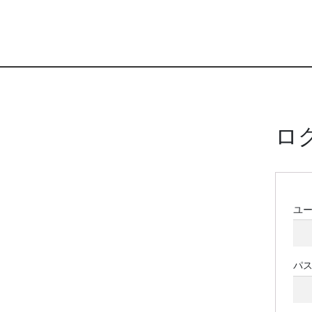
ロ
ユ
パ