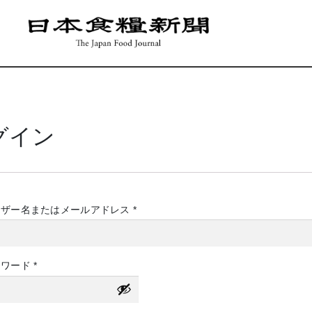
グイン
必
ーザー名またはメールアドレス
*
須
必
スワード
*
須