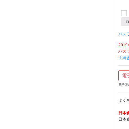
パス
20
パス
手続
電
電子版
よく
日本
日本