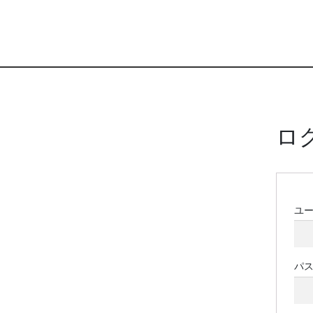
ロ
ユ
パ