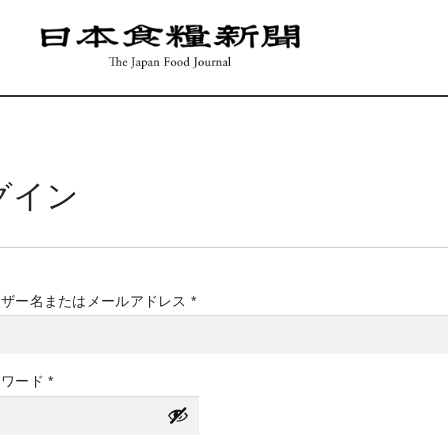
グイン
必
ーザー名またはメールアドレス
*
須
必
スワード
*
須