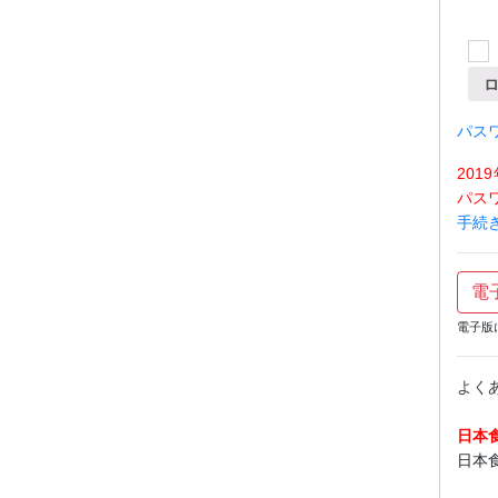
パス
20
パス
手続
電
電子版
よく
日本
日本