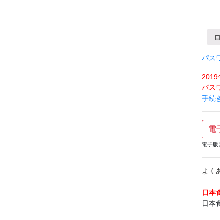
パス
20
パス
手続
電
電子版
よく
日本
日本