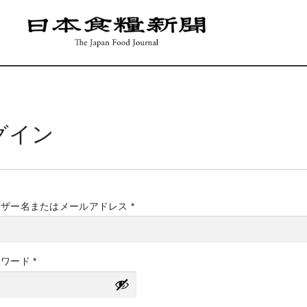
グイン
必
ーザー名またはメールアドレス
*
須
必
スワード
*
須