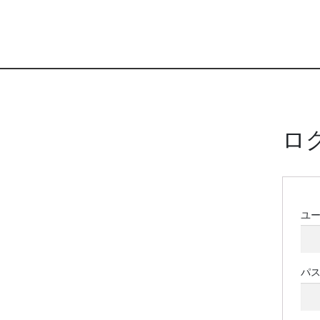
ロ
ユ
パ