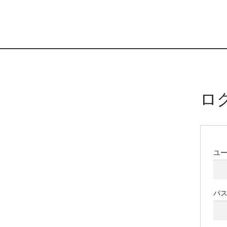
ロ
ユ
パ