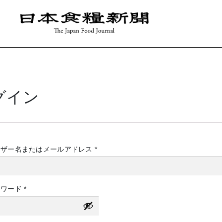
グイン
必
ーザー名またはメールアドレス
*
須
必
スワード
*
須