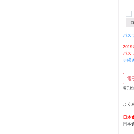
パス
20
パス
手続
電
電子版
よく
日本
日本