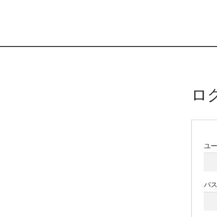
ロ
ユ
パ