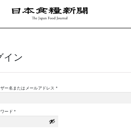
グイン
必
ーザー名またはメールアドレス
*
須
必
スワード
*
須