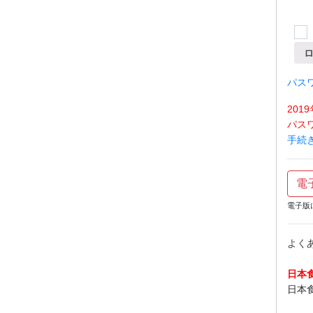
パス
20
パス
手続
電
電子版
よく
日本
日本