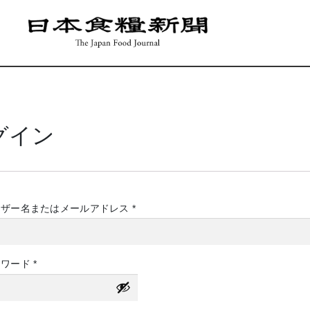
グイン
必
ーザー名またはメールアドレス
*
須
必
スワード
*
須