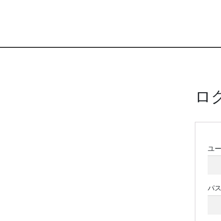
ロ
ユ
パ