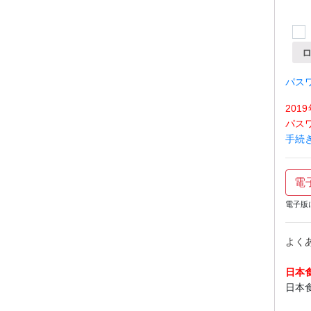
パス
20
パス
手続
電
電子版
よく
日本
日本