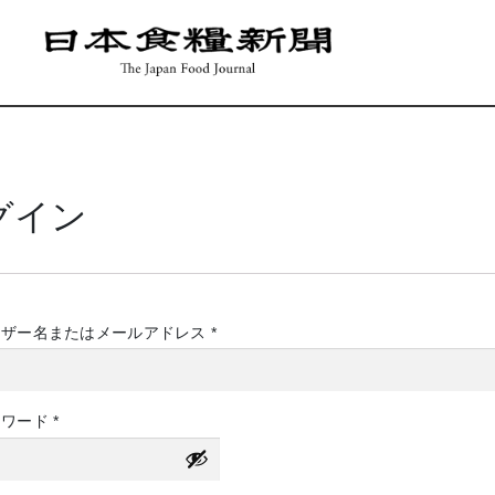
グイン
必
ーザー名またはメールアドレス
*
須
必
スワード
*
須