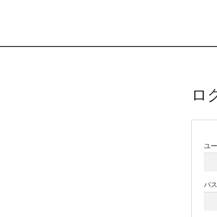
ロ
ユ
パ