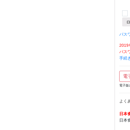
パス
20
パス
手続
電
電子版
よく
日本
日本