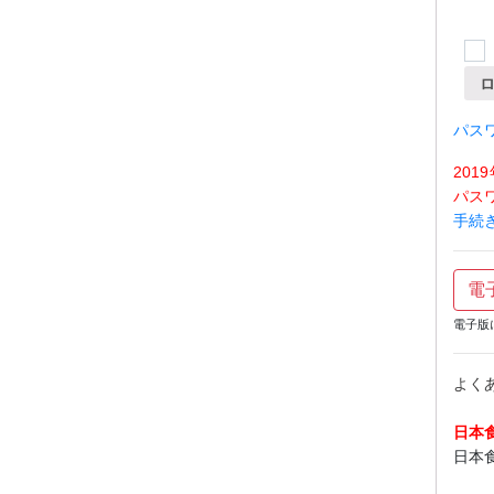
パス
20
パス
手続
電
電子版
よく
日本
日本