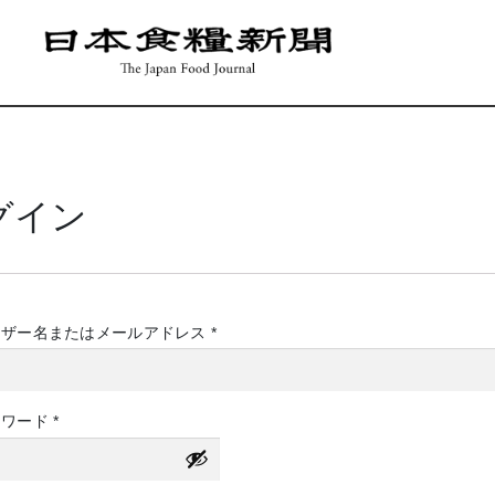
グイン
必
ーザー名またはメールアドレス
*
須
必
スワード
*
須