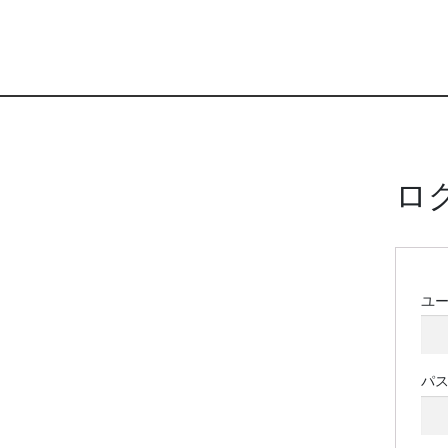
ロ
ユ
パ