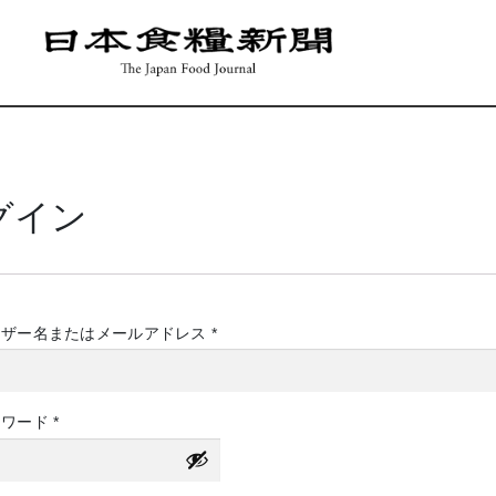
グイン
必
ーザー名またはメールアドレス
*
須
必
スワード
*
須