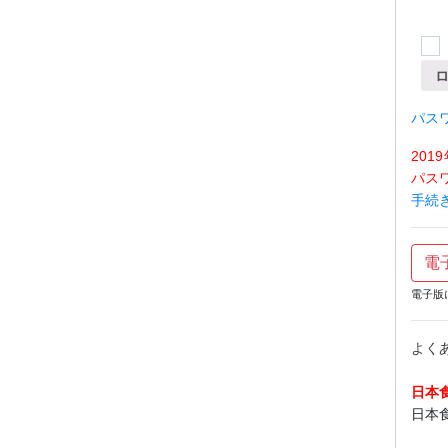
パス
20
パス
手続
電
電子版
よく
日本
日本