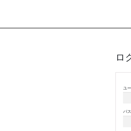
ロ
ユ
パ