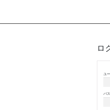
ロ
ユ
パ