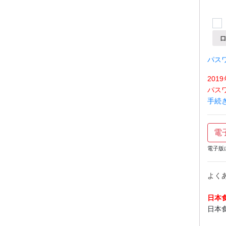
パス
20
パス
手続
電
電子版
よく
日本
日本