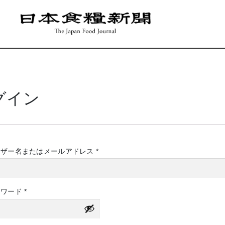
グイン
必
ーザー名またはメールアドレス
*
須
必
スワード
*
須