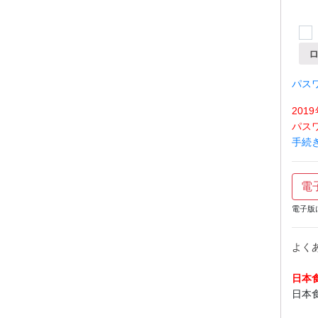
パス
20
パス
手続
電
電子版
よく
日本
日本