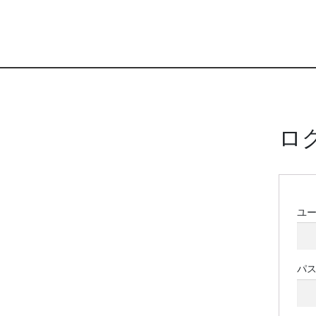
ロ
ユ
パ