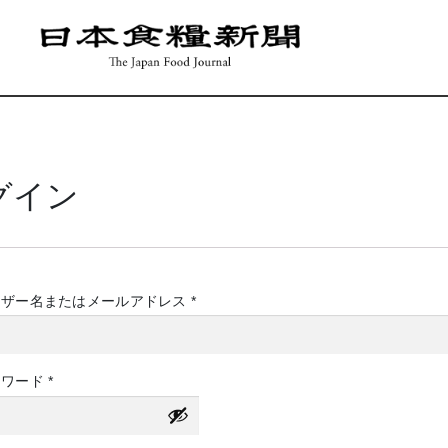
グイン
必
ーザー名またはメールアドレス
*
須
必
スワード
*
須