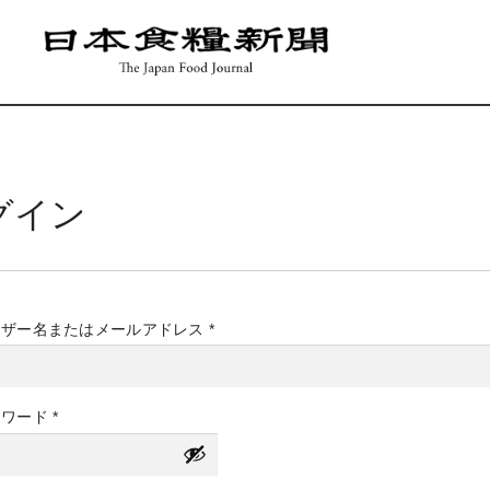
グイン
必
ーザー名またはメールアドレス
*
須
必
スワード
*
須