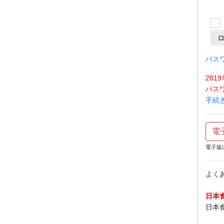
パス
20
パス
手続
電
電子版
よく
日本
日本