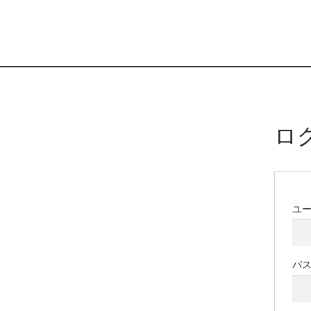
ロ
ユ
パ