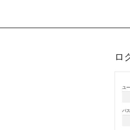
ロ
ユ
パ