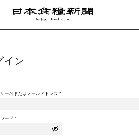
グイン
必
ーザー名またはメールアドレス
*
須
必
スワード
*
須