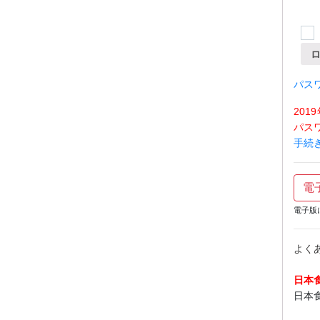
パス
20
パス
手続
電
電子版
よく
日本
日本