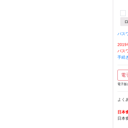
パス
20
パス
手続
電
電子版
よく
日本
日本