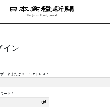
グイン
必
ーザー名またはメールアドレス
*
須
必
スワード
*
須