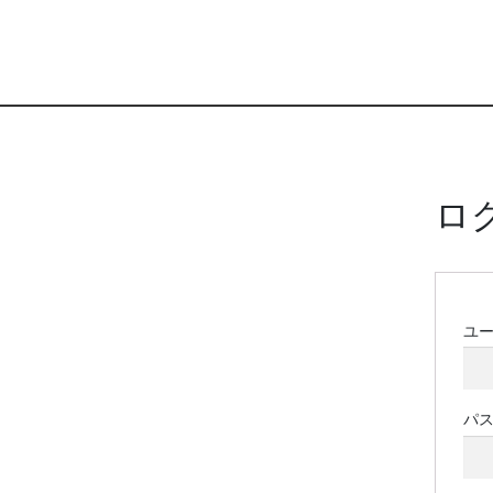
ロ
ユ
パ