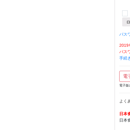
パス
20
パス
手続
電
電子版
よく
日本
日本