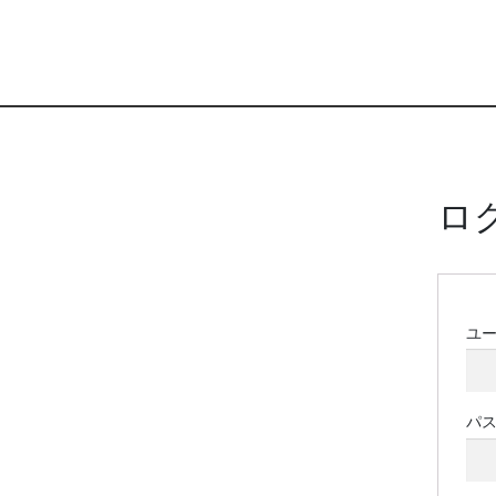
ロ
ユ
パ