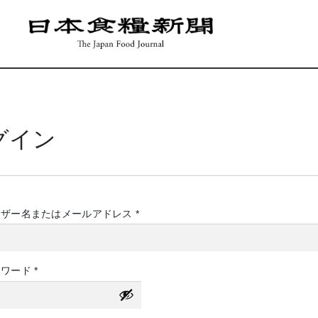
グイン
必
ーザー名またはメールアドレス
*
須
必
スワード
*
須