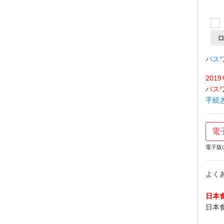
パス
20
パス
手続
電
電子版
よく
日本
日本