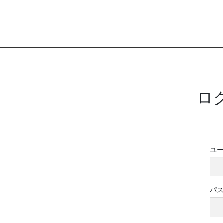
ロ
ユ
パ