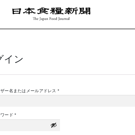
グイン
必
ーザー名またはメールアドレス
*
須
必
スワード
*
須