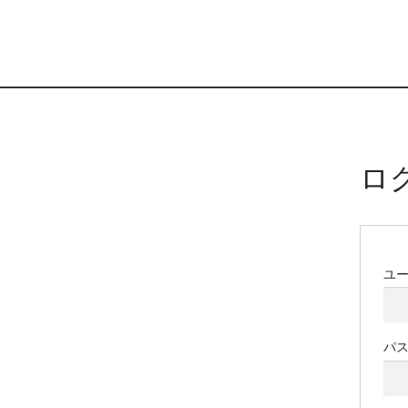
ロ
ユ
パ