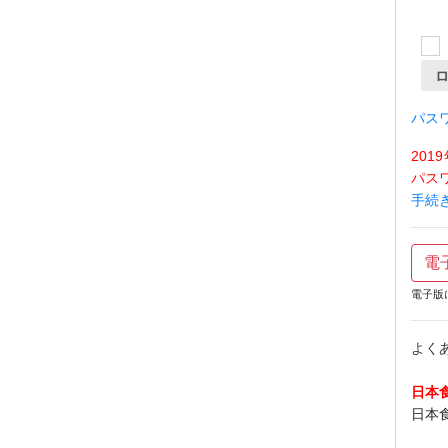
パス
20
パス
手続
電
電子版
よく
日本
日本