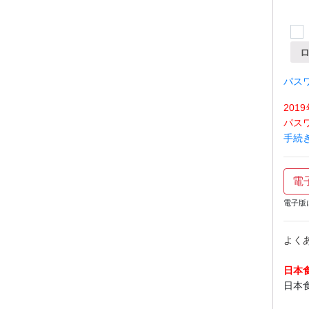
パス
20
パス
手続
電
電子版
よく
日本
日本