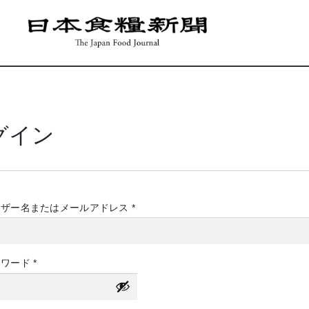
グイン
必
ーザー名またはメールアドレス
*
須
必
スワード
*
須