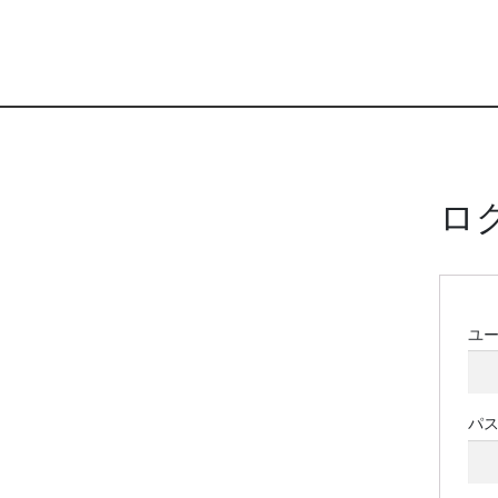
ロ
ユ
パ