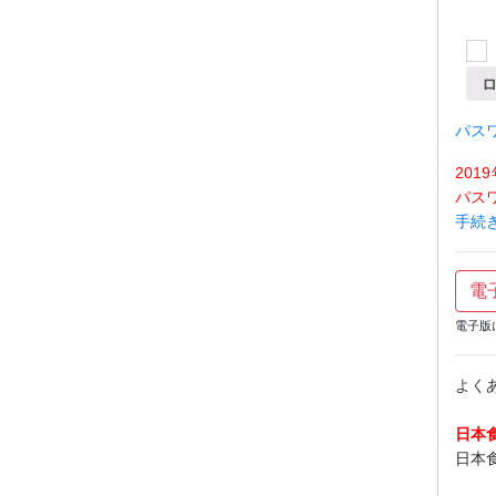
パス
20
パス
手続
電
電子版
よく
日本
日本