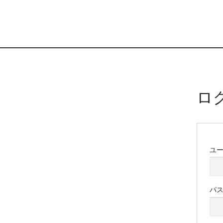
ロ
ユ
パ