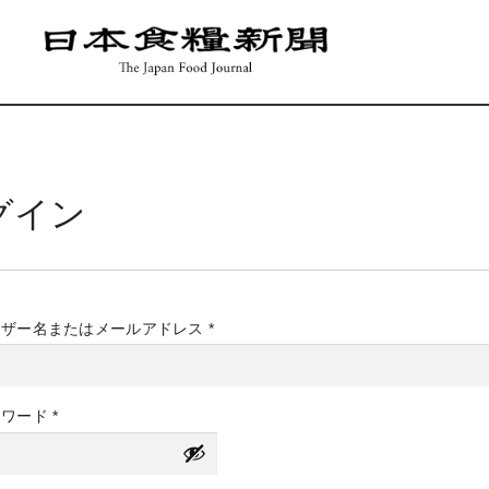
グイン
必
ーザー名またはメールアドレス
*
須
必
スワード
*
須