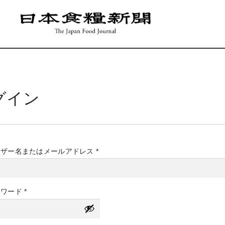
グイン
必
ーザー名またはメールアドレス
*
須
必
スワード
*
須