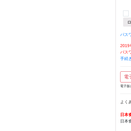
パス
20
パス
手続
電
電子版
よく
日本
日本