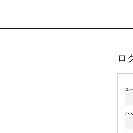
ロ
ユ
パ