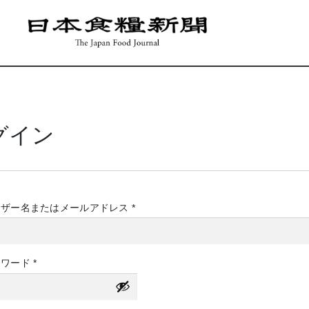
グイン
必
ーザー名またはメールアドレス
*
須
必
スワード
*
須