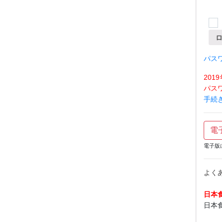
パス
20
パス
手続
電
電子版
よく
日本
日本