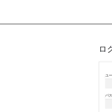
ロ
ユ
パ