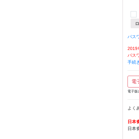
パス
20
パス
手続
電
電子版
よく
日本
日本