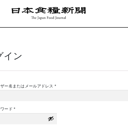
グイン
必
ーザー名またはメールアドレス
*
須
必
スワード
*
須