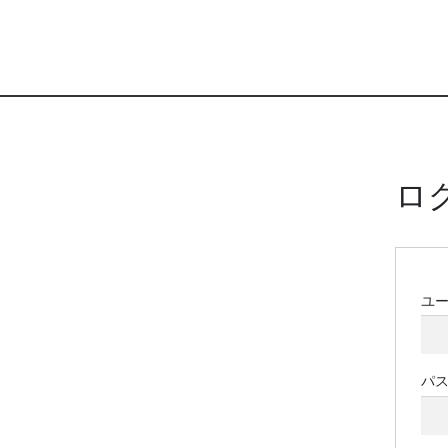
ロ
ユ
パ