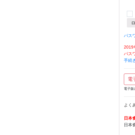
パス
20
パス
手続
電
電子版
よく
日本
日本