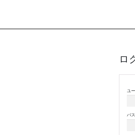
ロ
ユ
パ