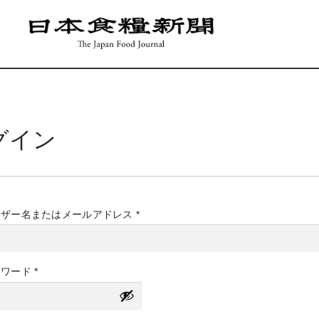
グイン
必
ーザー名またはメールアドレス
*
須
必
スワード
*
須