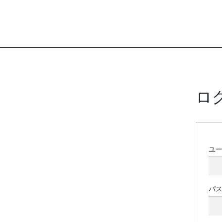
ロ
ユ
パ