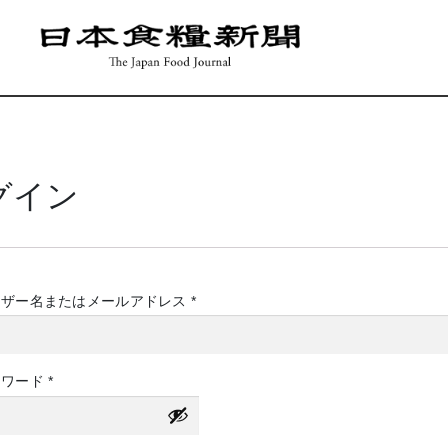
グイン
必
ーザー名またはメールアドレス
*
須
必
スワード
*
須