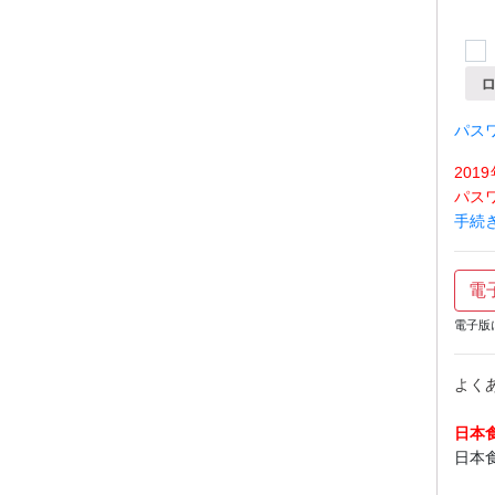
パス
20
パス
手続
電
電子版
よく
日本
日本