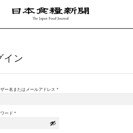
グイン
必
ーザー名またはメールアドレス
*
須
必
スワード
*
須