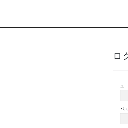
ロ
ユ
パ