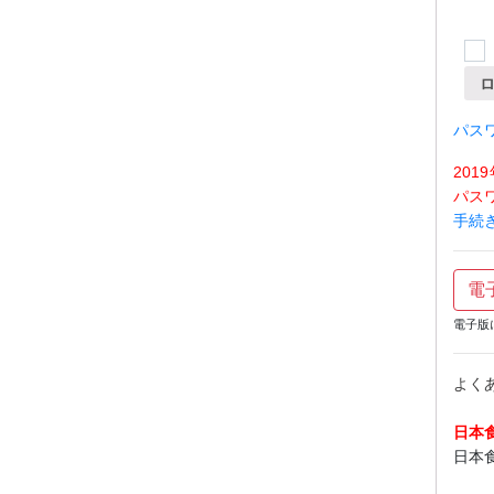
パス
20
パス
手続
電
電子版
よく
日本
日本