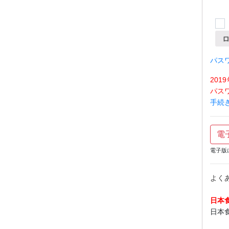
パス
20
パス
手続
電
電子版
よく
日本
日本