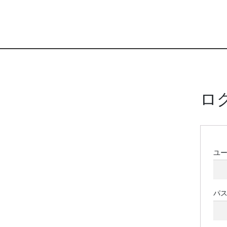
ロ
ユ
パ