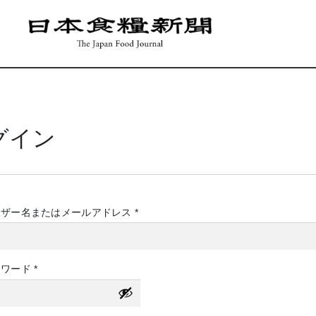
グイン
必
ーザー名またはメールアドレス
*
須
必
スワード
*
須