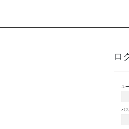
ロ
ユ
パ