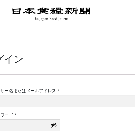
グイン
必
ーザー名またはメールアドレス
*
須
必
スワード
*
須