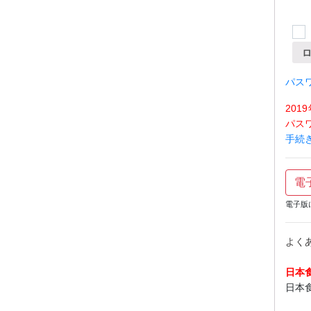
パス
20
パス
手続
電
電子版
よく
日本
日本