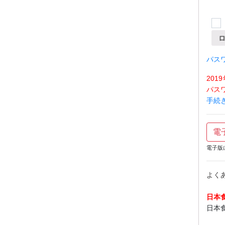
パス
20
パス
手続
電
電子版
よく
日本
日本