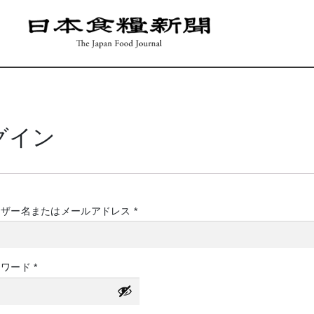
グイン
必
ーザー名またはメールアドレス
*
須
必
スワード
*
須