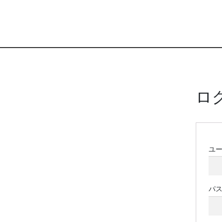
ロ
ユ
パ