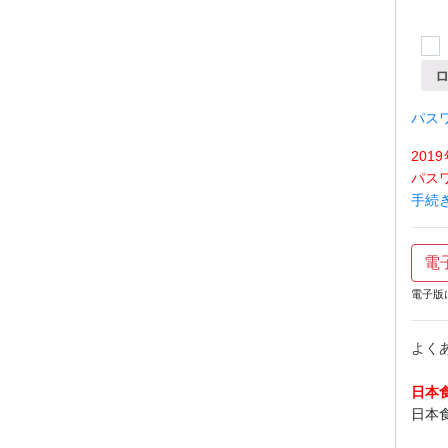
パス
20
パス
手続
電
電子版
よく
日本
日本