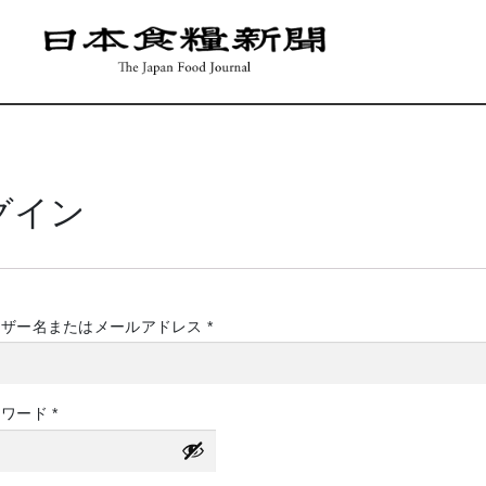
グイン
必
ーザー名またはメールアドレス
*
須
必
スワード
*
須