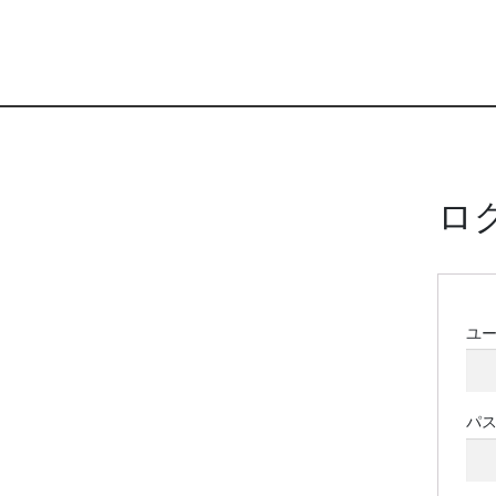
ロ
ユ
パ