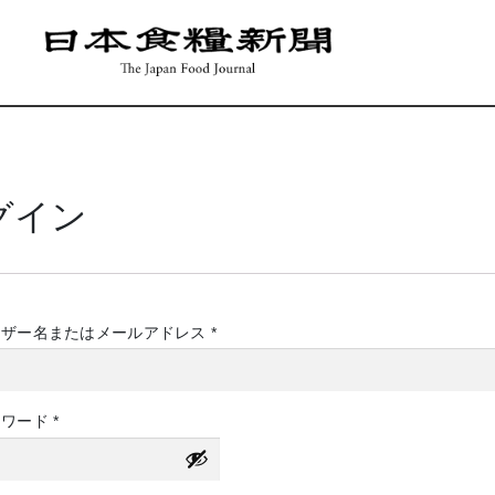
グイン
必
ーザー名またはメールアドレス
*
須
必
スワード
*
須