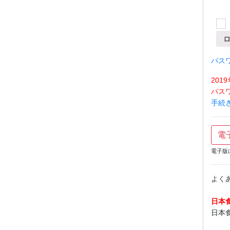
パス
20
パス
手続
電
電子版
よく
日本
日本