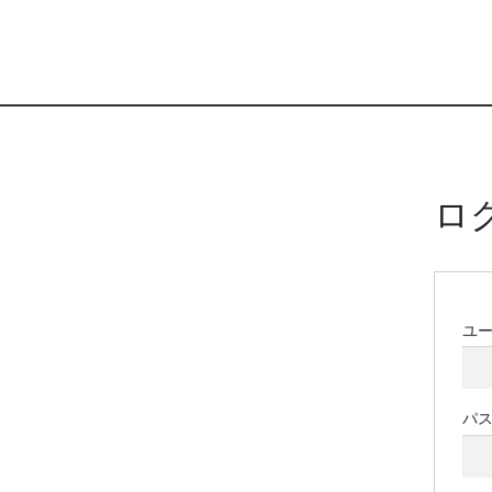
ロ
ユ
パ