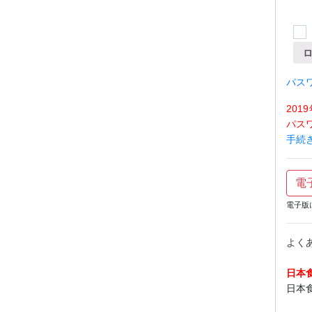
パス
20
パス
手続
電
電子版
よく
日本
日本