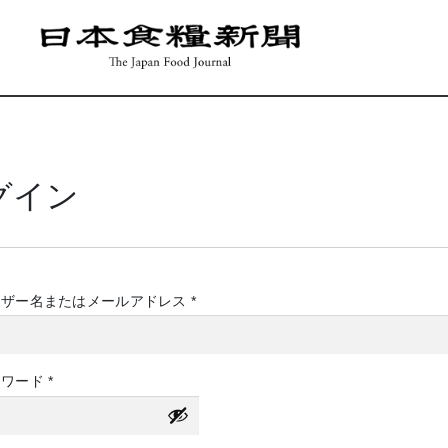
グイン
必
ーザー名またはメールアドレス
*
須
必
スワード
*
須