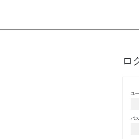
ロ
ユ
パ