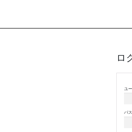
ロ
ユ
パ