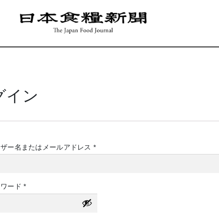
グイン
必
ーザー名またはメールアドレス
*
須
必
スワード
*
須