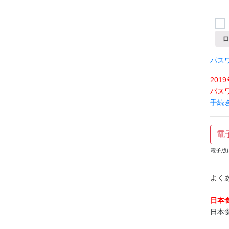
パス
20
パス
手続
電
電子版
よく
日本
日本