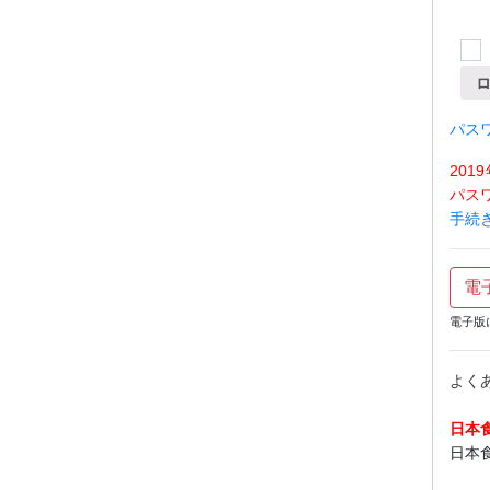
パス
20
パス
手続
電
電子版
よく
日本
日本