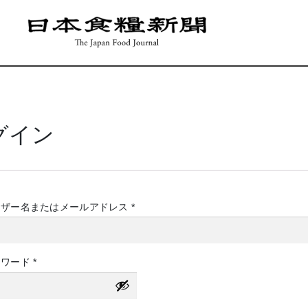
グイン
必
ーザー名またはメールアドレス
*
須
必
スワード
*
須