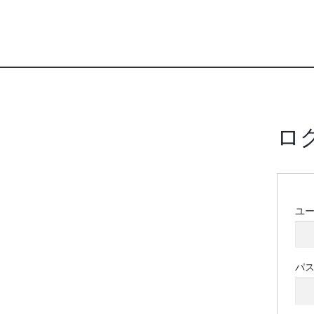
ロ
ユ
パ