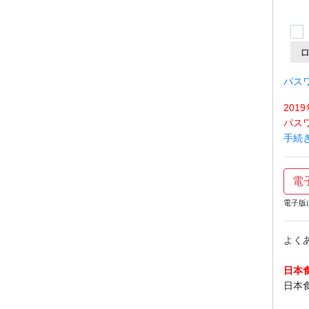
パス
20
パス
手続
電
電子版
よく
日本
日本