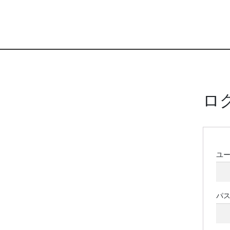
ロ
ユ
パ