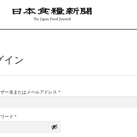
グイン
必
ーザー名またはメールアドレス
*
須
必
スワード
*
須